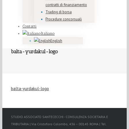
contratti di finanziamento
Trading di borsa
Procedure concorsuali
Contatti
Italiano
English
balta-yurdakul-logo
balta-yurdakul-logo
STUDIO ASSOCIATO SANTECECCHI - CONSULENZA SOCIETARIA E
TRIBUTARIA | Via Cristoforo Colombo, 436 – 00145 ROMA | Tel.