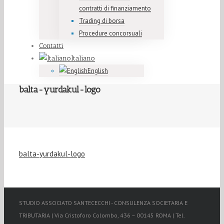
contratti di finanziamento
Trading di borsa
Procedure concorsuali
Contatti
Italiano
English
balta-yurdakul-logo
balta-yurdakul-logo
STUDIO ASSOCIATO SANTECECCHI - CONSULENZA SOCIETARIA E
TRIBUTARIA | Via Cristoforo Colombo, 436 – 00145 ROMA | Tel.