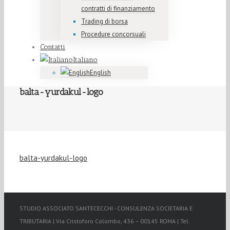
contratti di finanziamento
Trading di borsa
Procedure concorsuali
Contatti
Italiano
English
balta-yurdakul-logo
balta-yurdakul-logo
STUDIO ASSOCIATO SANTECECCHI - CONSULENZA SOCIETARIA E
TRIBUTARIA | Via Cristoforo Colombo, 436 – 00145 ROMA | Tel.