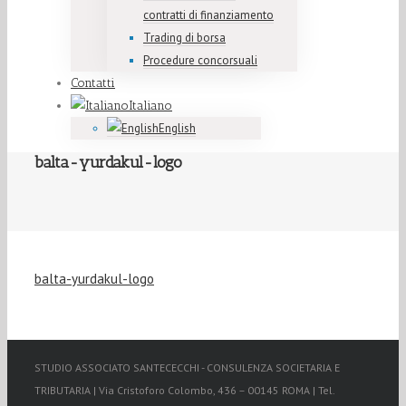
contratti di finanziamento
Trading di borsa
Procedure concorsuali
Contatti
Italiano
English
balta-yurdakul-logo
balta-yurdakul-logo
STUDIO ASSOCIATO SANTECECCHI - CONSULENZA SOCIETARIA E
TRIBUTARIA | Via Cristoforo Colombo, 436 – 00145 ROMA | Tel.