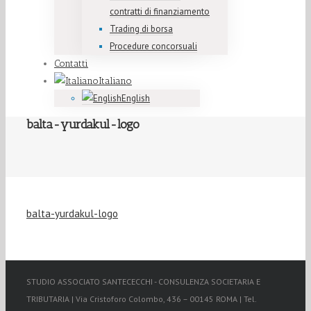
contratti di finanziamento
Trading di borsa
Procedure concorsuali
Contatti
Italiano
English
balta-yurdakul-logo
balta-yurdakul-logo
STUDIO ASSOCIATO SANTECECCHI - CONSULENZA SOCIETARIA E
TRIBUTARIA | Via Cristoforo Colombo, 436 – 00145 ROMA | Tel.