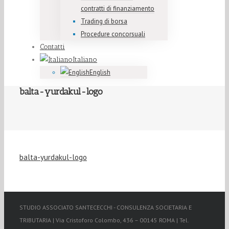
contratti di finanziamento
Trading di borsa
Procedure concorsuali
Contatti
Italiano
English
balta-yurdakul-logo
balta-yurdakul-logo
STUDIO ASSOCIATO SANTECECCHI - CONSULENZA SOCIETARIA E
TRIBUTARIA | Via Cristoforo Colombo, 436 – 00145 ROMA | Tel.