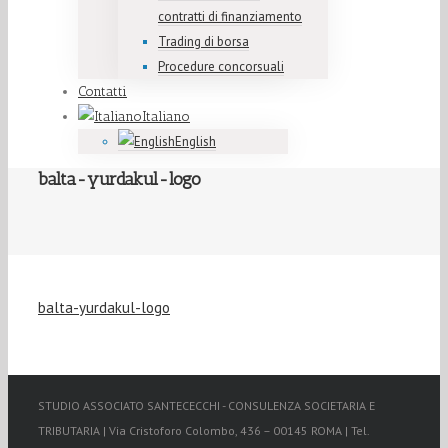
contratti di finanziamento
Trading di borsa
Procedure concorsuali
Contatti
Italiano
English
balta-yurdakul-logo
balta-yurdakul-logo
STUDIO ASSOCIATO SANTECECCHI - CONSULENZA SOCIETARIA E
TRIBUTARIA | Via Cristoforo Colombo, 436 – 00145 ROMA | Tel.