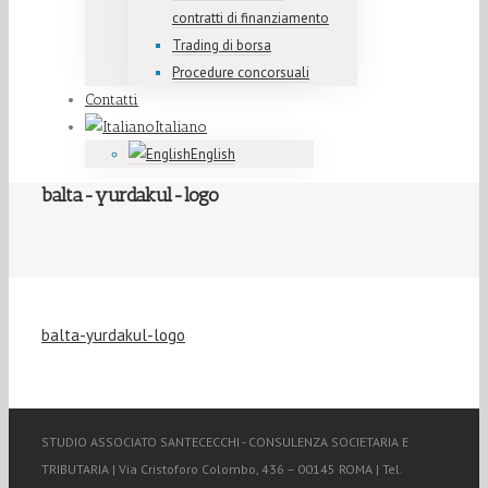
contratti di finanziamento
Trading di borsa
Procedure concorsuali
Contatti
Italiano
English
balta-yurdakul-logo
balta-yurdakul-logo
STUDIO ASSOCIATO SANTECECCHI - CONSULENZA SOCIETARIA E
TRIBUTARIA | Via Cristoforo Colombo, 436 – 00145 ROMA | Tel.