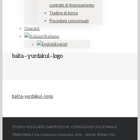
contratti di finanziamento
Trading di borsa
Procedure concorsuali
Contatti
Italiano
English
balta-yurdakul-logo
balta-yurdakul-logo
STUDIO ASSOCIATO SANTECECCHI - CONSULENZA SOCIETARIA E
TRIBUTARIA | Via Cristoforo Colombo, 436 – 00145 ROMA | Tel.