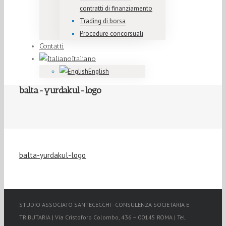
contratti di finanziamento
Trading di borsa
Procedure concorsuali
Contatti
Italiano
English
balta-yurdakul-logo
balta-yurdakul-logo
STUDIO ASSOCIATO SANTECECCHI - CONSULENZA SOCIETARIA E
TRIBUTARIA | Via Cristoforo Colombo, 436 – 00145 ROMA | Tel.