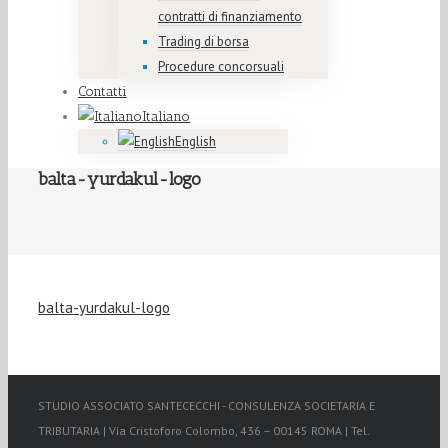
contratti di finanziamento
Trading di borsa
Procedure concorsuali
Contatti
Italiano
English
balta-yurdakul-logo
balta-yurdakul-logo
STUDIO ASSOCIATO SANTECECCHI - CONSULENZA SOCIETARIA E
TRIBUTARIA | Via Cristoforo Colombo, 436 – 00145 ROMA | Tel.