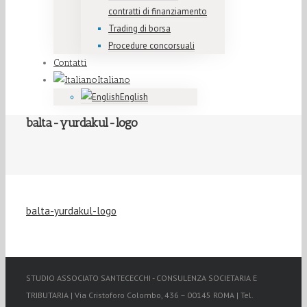
contratti di finanziamento
Trading di borsa
Procedure concorsuali
Contatti
Italiano
English
balta-yurdakul-logo
balta-yurdakul-logo
STUDIO ASSOCIATO SANTECECCHI - CONSULENZA SOCIETARIA E
TRIBUTARIA | Via Cristoforo Colombo, 436 – 00145 ROMA | Tel.