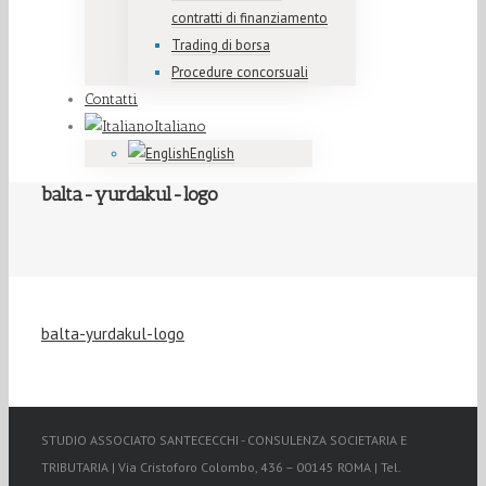
contratti di finanziamento
Trading di borsa
Procedure concorsuali
Contatti
Italiano
English
balta-yurdakul-logo
balta-yurdakul-logo
STUDIO ASSOCIATO SANTECECCHI - CONSULENZA SOCIETARIA E
TRIBUTARIA | Via Cristoforo Colombo, 436 – 00145 ROMA | Tel.