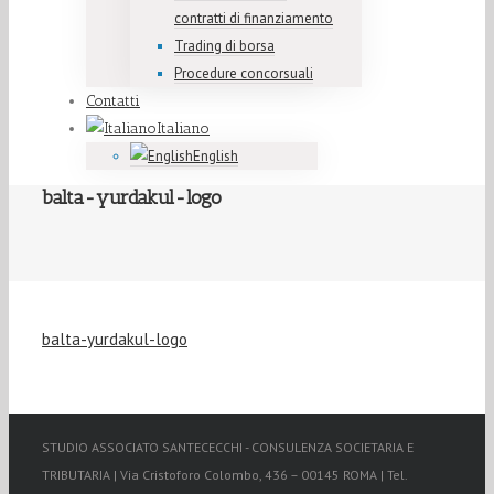
contratti di finanziamento
Trading di borsa
Procedure concorsuali
Contatti
Italiano
English
balta-yurdakul-logo
balta-yurdakul-logo
STUDIO ASSOCIATO SANTECECCHI - CONSULENZA SOCIETARIA E
TRIBUTARIA | Via Cristoforo Colombo, 436 – 00145 ROMA | Tel.