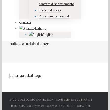
contratti di finanziamento
Trading di borsa
Procedure concorsuali
Contatti
Italiano
English
balta-yurdakul-logo
balta-yurdakul-logo
STUDIO ASSOCIATO SANTECECCHI - CONSULENZA SOCIETARIA E
TRIBUTARIA | Via Cristoforo Colombo, 436 – 00145 ROMA | Tel.