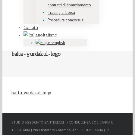
contratti di finanziamento
Trading di borsa
Procedure concorsuali
Contatti
Italiano
English
balta-yurdakul-logo
balta-yurdakul-logo
STUDIO ASSOCIATO SANTECECCHI - CONSULENZA SOCIETARIA E
TRIBUTARIA | Via Cristoforo Colombo, 436 – 00145 ROMA | Tel.