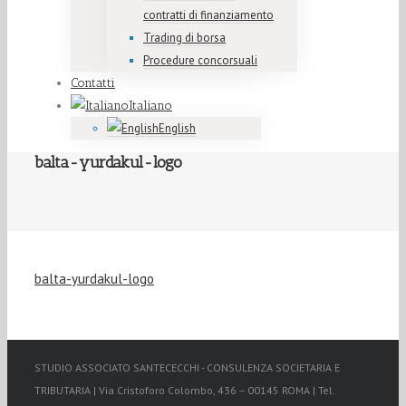
contratti di finanziamento
Trading di borsa
Procedure concorsuali
Contatti
Italiano
English
balta-yurdakul-logo
balta-yurdakul-logo
STUDIO ASSOCIATO SANTECECCHI - CONSULENZA SOCIETARIA E
TRIBUTARIA | Via Cristoforo Colombo, 436 – 00145 ROMA | Tel.