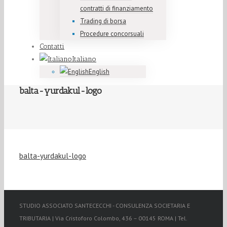
contratti di finanziamento
Trading di borsa
Procedure concorsuali
Contatti
Italiano
English
balta-yurdakul-logo
balta-yurdakul-logo
STUDIO ASSOCIATO SANTECECCHI - CONSULENZA SOCIETARIA E
TRIBUTARIA | Via Cristoforo Colombo, 436 – 00145 ROMA | Tel.