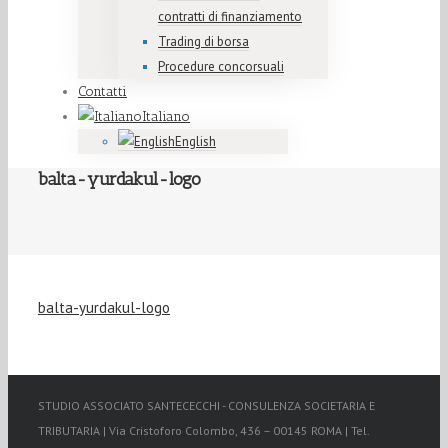
contratti di finanziamento
Trading di borsa
Procedure concorsuali
Contatti
Italiano
English
balta-yurdakul-logo
balta-yurdakul-logo
STUDIO ASSOCIATO SANTECECCHI - CONSULENZA SOCIETARIA E
TRIBUTARIA | Via Cristoforo Colombo, 436 – 00145 ROMA | Tel.