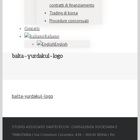
contratti di finanziamento
Trading di borsa
Procedure concorsuali
Contatti
Italiano
English
balta-yurdakul-logo
balta-yurdakul-logo
STUDIO ASSOCIATO SANTECECCHI - CONSULENZA SOCIETARIA E
TRIBUTARIA | Via Cristoforo Colombo, 436 – 00145 ROMA | Tel.