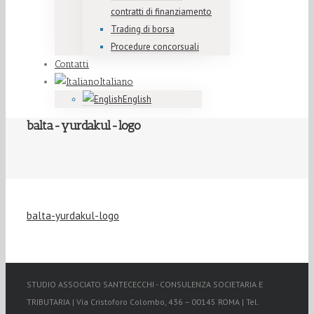
contratti di finanziamento
Trading di borsa
Procedure concorsuali
Contatti
Italiano
English
balta-yurdakul-logo
balta-yurdakul-logo
STUDIO ASSOCIATO SANTECECCHI - CONSULENZA SOCIETARIA E
TRIBUTARIA | Via Cristoforo Colombo, 436 – 00145 ROMA | Tel.