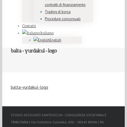
contratti di finanziamento
Trading di borsa
Procedure concorsuali
Contatti
Italiano
English
balta-yurdakul-logo
balta-yurdakul-logo
STUDIO ASSOCIATO SANTECECCHI - CONSULENZA SOCIETARIA E
TRIBUTARIA | Via Cristoforo Colombo, 436 – 00145 ROMA | Tel.