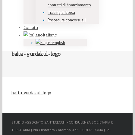
contratti di finanziamento
Trading di borsa
Procedure concorsuali
Contatti
Italiano
English
balta-yurdakul-logo
balta-yurdakul-logo
STUDIO ASSOCIATO SANTECECCHI - CONSULENZA SOCIETARIA E
TRIBUTARIA | Via Cristoforo Colombo, 436 – 00145 ROMA | Tel.