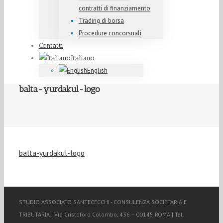
contratti di finanziamento
Trading di borsa
Procedure concorsuali
Contatti
Italiano
English
balta-yurdakul-logo
balta-yurdakul-logo
STUDIO ASSOCIATO SANTECECCHI - CONSULENZA SOCIETARIA E
TRIBUTARIA | Via Cristoforo Colombo, 436 – 00145 ROMA | Tel.