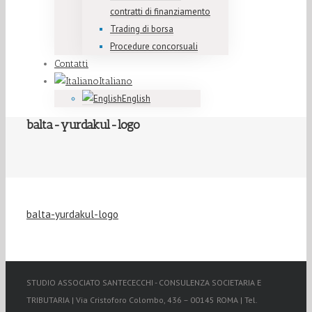
contratti di finanziamento
Trading di borsa
Procedure concorsuali
Contatti
Italiano
English
balta-yurdakul-logo
balta-yurdakul-logo
STUDIO ASSOCIATO SANTECECCHI - CONSULENZA SOCIETARIA E
TRIBUTARIA | Via Cristoforo Colombo, 436 – 00145 ROMA | Tel.