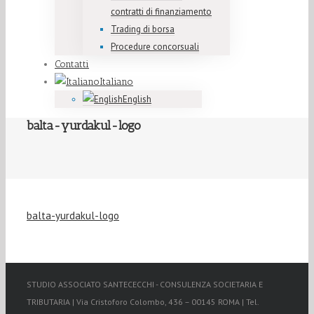
contratti di finanziamento
Trading di borsa
Procedure concorsuali
Contatti
Italiano
English
balta-yurdakul-logo
balta-yurdakul-logo
STUDIO ASSOCIATO SANTECECCHI - CONSULENZA SOCIETARIA E
TRIBUTARIA | Via Cristoforo Colombo, 436 – 00145 ROMA | Tel.