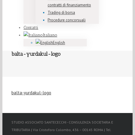
contratti di finanziamento
Trading di borsa
Procedure concorsuali
Contatti
Italiano
English
balta-yurdakul-logo
balta-yurdakul-logo
STUDIO ASSOCIATO SANTECECCHI - CONSULENZA SOCIETARIA E
TRIBUTARIA | Via Cristoforo Colombo, 436 – 00145 ROMA | Tel.