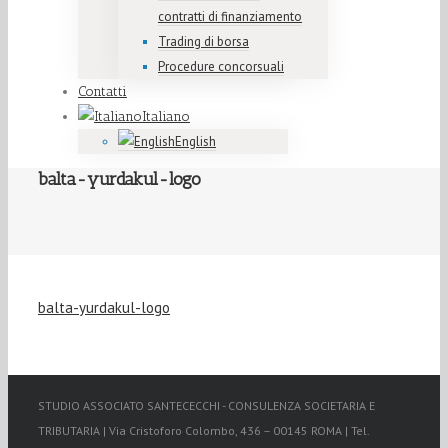
contratti di finanziamento
Trading di borsa
Procedure concorsuali
Contatti
Italiano
English
balta-yurdakul-logo
balta-yurdakul-logo
STUDIO ASSOCIATO SANTECECCHI - CONSULENZA SOCIETARIA E
TRIBUTARIA | Via Cristoforo Colombo, 436 – 00145 ROMA | Tel.