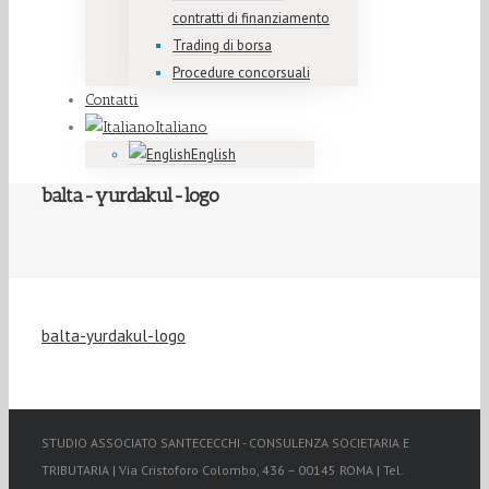
contratti di finanziamento
Trading di borsa
Procedure concorsuali
Contatti
Italiano
English
balta-yurdakul-logo
balta-yurdakul-logo
STUDIO ASSOCIATO SANTECECCHI - CONSULENZA SOCIETARIA E
TRIBUTARIA | Via Cristoforo Colombo, 436 – 00145 ROMA | Tel.