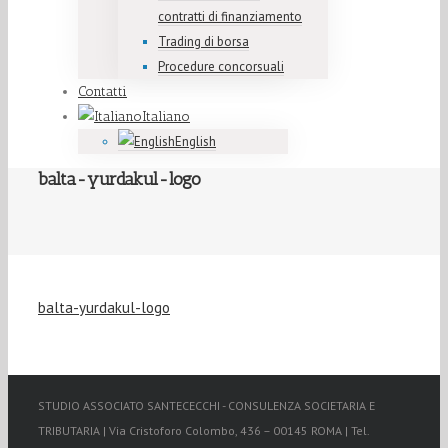
contratti di finanziamento
Trading di borsa
Procedure concorsuali
Contatti
Italiano
English
balta-yurdakul-logo
balta-yurdakul-logo
STUDIO ASSOCIATO SANTECECCHI - CONSULENZA SOCIETARIA E
TRIBUTARIA | Via Cristoforo Colombo, 436 – 00145 ROMA | Tel.