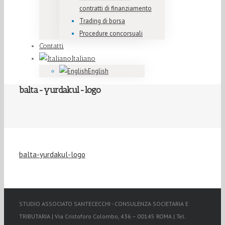
contratti di finanziamento
Trading di borsa
Procedure concorsuali
Contatti
Italiano
English
balta-yurdakul-logo
balta-yurdakul-logo
STUDIO ASSOCIATO SANTECECCHI - CONSULENZA SOCIETARIA E
TRIBUTARIA | Via Cristoforo Colombo, 436 – 00145 ROMA | Tel.