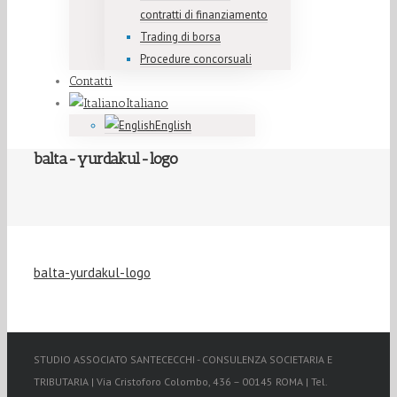
contratti di finanziamento
Trading di borsa
Procedure concorsuali
Contatti
Italiano
English
balta-yurdakul-logo
balta-yurdakul-logo
STUDIO ASSOCIATO SANTECECCHI - CONSULENZA SOCIETARIA E
TRIBUTARIA | Via Cristoforo Colombo, 436 – 00145 ROMA | Tel.