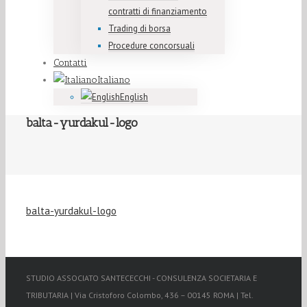
contratti di finanziamento
Trading di borsa
Procedure concorsuali
Contatti
Italiano
English
balta-yurdakul-logo
balta-yurdakul-logo
STUDIO ASSOCIATO SANTECECCHI - CONSULENZA SOCIETARIA E
TRIBUTARIA | Via Cristoforo Colombo, 436 – 00145 ROMA | Tel.