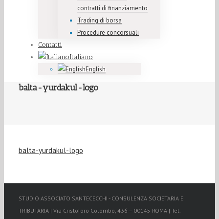
contratti di finanziamento
Trading di borsa
Procedure concorsuali
Contatti
Italiano
English
balta-yurdakul-logo
balta-yurdakul-logo
STUDIO ASSOCIATO SANTECECCHI - CONSULENZA SOCIETARIA E
TRIBUTARIA | Via Cristoforo Colombo, 436 – 00145 ROMA | Tel.