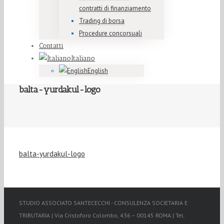
contratti di finanziamento
Trading di borsa
Procedure concorsuali
Contatti
Italiano
English
balta-yurdakul-logo
balta-yurdakul-logo
STUDIO ASSOCIATO SANTECECCHI - CONSULENZA SOCIETARIA E
TRIBUTARIA | Via Cristoforo Colombo, 436 – 00145 ROMA | Tel.