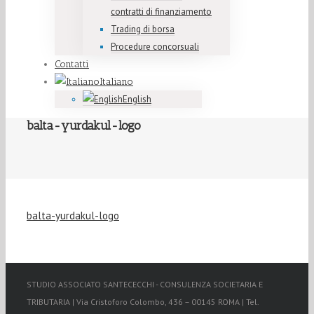
contratti di finanziamento
Trading di borsa
Procedure concorsuali
Contatti
Italiano
English
balta-yurdakul-logo
balta-yurdakul-logo
STUDIO ASSOCIATO SANTECECCHI - CONSULENZA SOCIETARIA E
TRIBUTARIA | Via Cristoforo Colombo, 436 – 00145 ROMA | Tel.