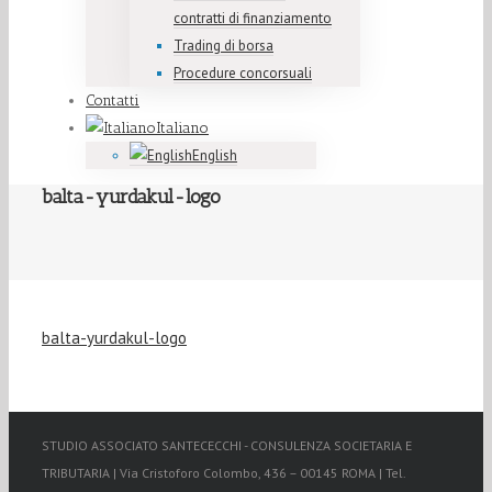
contratti di finanziamento
Trading di borsa
Procedure concorsuali
Contatti
Italiano
English
balta-yurdakul-logo
balta-yurdakul-logo
STUDIO ASSOCIATO SANTECECCHI - CONSULENZA SOCIETARIA E
TRIBUTARIA | Via Cristoforo Colombo, 436 – 00145 ROMA | Tel.