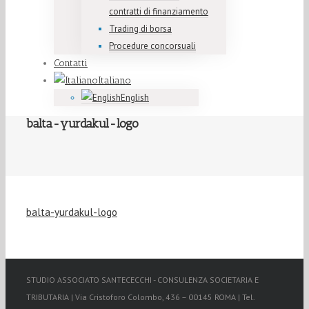
contratti di finanziamento
Trading di borsa
Procedure concorsuali
Contatti
Italiano
English
balta-yurdakul-logo
balta-yurdakul-logo
STUDIO ASSOCIATO SANTECECCHI - CONSULENZA SOCIETARIA E
TRIBUTARIA | Via Cristoforo Colombo, 436 – 00145 ROMA | Tel.