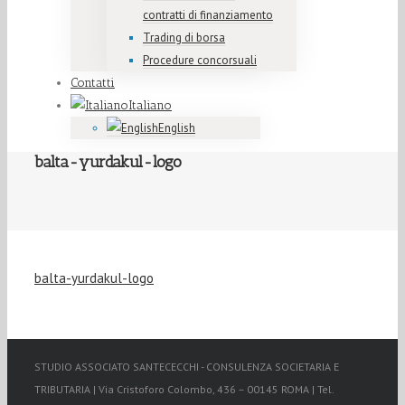
contratti di finanziamento
Trading di borsa
Procedure concorsuali
Contatti
Italiano
English
balta-yurdakul-logo
balta-yurdakul-logo
STUDIO ASSOCIATO SANTECECCHI - CONSULENZA SOCIETARIA E
TRIBUTARIA | Via Cristoforo Colombo, 436 – 00145 ROMA | Tel.