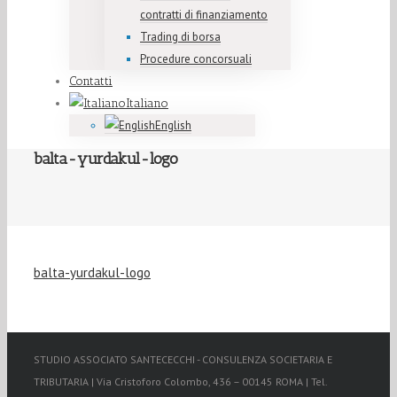
contratti di finanziamento
Trading di borsa
Procedure concorsuali
Contatti
Italiano
English
balta-yurdakul-logo
balta-yurdakul-logo
STUDIO ASSOCIATO SANTECECCHI - CONSULENZA SOCIETARIA E
TRIBUTARIA | Via Cristoforo Colombo, 436 – 00145 ROMA | Tel.