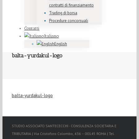
contratti di finanziamento
Trading di borsa
Procedure concorsuali
Contatti
Italiano
English
balta-yurdakul-logo
balta-yurdakul-logo
STUDIO ASSOCIATO SANTECECCHI - CONSULENZA SOCIETARIA E
TRIBUTARIA | Via Cristoforo Colombo, 436 – 00145 ROMA | Tel.