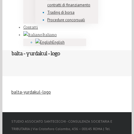
contratti di finanziamento
Trading di borsa
Procedure concorsuali
Contatti
Italiano
English
balta-yurdakul-logo
balta-yurdakul-logo
STUDIO ASSOCIATO SANTECECCHI - CONSULENZA SOCIETARIA E
TRIBUTARIA | Via Cristoforo Colombo, 436 – 00145 ROMA | Tel.