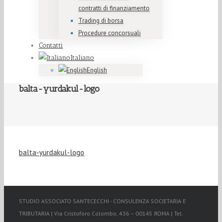
contratti di finanziamento
Trading di borsa
Procedure concorsuali
Contatti
Italiano
English
balta-yurdakul-logo
balta-yurdakul-logo
STUDIO ASSOCIATO SANTECECCHI - CONSULENZA SOCIETARIA E
TRIBUTARIA | Via Cristoforo Colombo, 436 – 00145 ROMA | Tel.