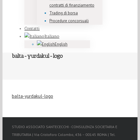
contratti di finanziamento
Trading di borsa
Procedure concorsuali
Contatti
Italiano
English
balta-yurdakul-logo
balta-yurdakul-logo
STUDIO ASSOCIATO SANTECECCHI - CONSULENZA SOCIETARIA E
TRIBUTARIA | Via Cristoforo Colombo, 436 – 00145 ROMA | Tel.