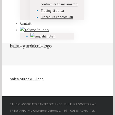
contratti di finanziamento
Trading di borsa
Procedure concorsuali
Contatti
Italiano
English
balta-yurdakul-logo
balta-yurdakul-logo
STUDIO ASSOCIATO SANTECECCHI - CONSULENZA SOCIETARIA E
TRIBUTARIA | Via Cristoforo Colombo, 436 – 00145 ROMA | Tel.