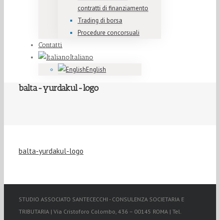
contratti di finanziamento
Trading di borsa
Procedure concorsuali
Contatti
Italiano
English
balta-yurdakul-logo
balta-yurdakul-logo
STUDIO ASSOCIATO SANTECECCHI - CONSULENZA SOCIETARIA E
TRIBUTARIA | Via Cristoforo Colombo, 436 – 00145 ROMA | Tel.