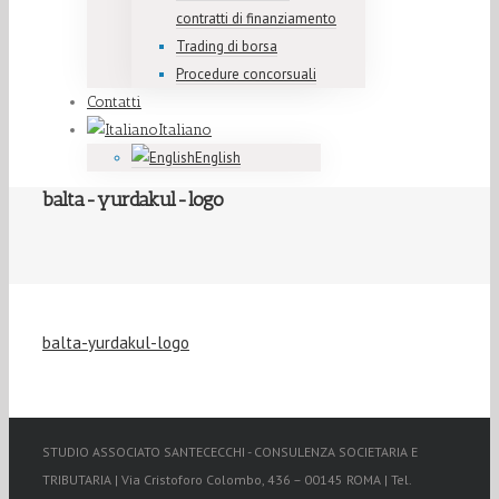
contratti di finanziamento
Trading di borsa
Procedure concorsuali
Contatti
Italiano
English
balta-yurdakul-logo
balta-yurdakul-logo
STUDIO ASSOCIATO SANTECECCHI - CONSULENZA SOCIETARIA E
TRIBUTARIA | Via Cristoforo Colombo, 436 – 00145 ROMA | Tel.