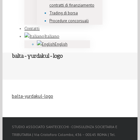
contratti di finanziamento
Trading di borsa
Procedure concorsuali
Contatti
Italiano
English
balta-yurdakul-logo
balta-yurdakul-logo
STUDIO ASSOCIATO SANTECECCHI - CONSULENZA SOCIETARIA E
TRIBUTARIA | Via Cristoforo Colombo, 436 – 00145 ROMA | Tel.