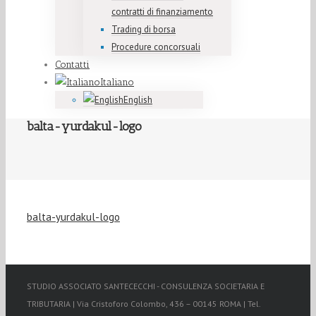
contratti di finanziamento
Trading di borsa
Procedure concorsuali
Contatti
Italiano
English
balta-yurdakul-logo
balta-yurdakul-logo
STUDIO ASSOCIATO SANTECECCHI - CONSULENZA SOCIETARIA E
TRIBUTARIA | Via Cristoforo Colombo, 436 – 00145 ROMA | Tel.