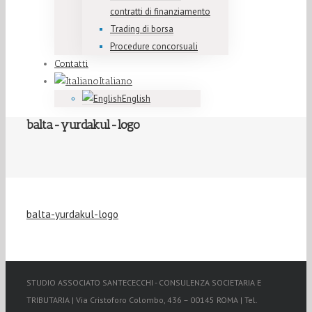
contratti di finanziamento
Trading di borsa
Procedure concorsuali
Contatti
Italiano
English
balta-yurdakul-logo
balta-yurdakul-logo
STUDIO ASSOCIATO SANTECECCHI - CONSULENZA SOCIETARIA E
TRIBUTARIA | Via Cristoforo Colombo, 436 – 00145 ROMA | Tel.